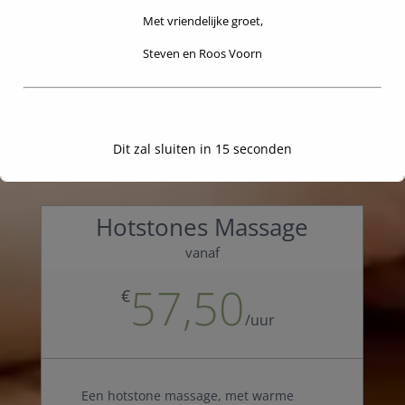
zwangerschap is het veilig om een
Met vriendelijke groet,
massage te doen.
Steven en Roos Voorn
Dit zal sluiten in
14
seconden
Hotstones Massage
vanaf
57,50
€
/
uur
Een hotstone massage, met warme