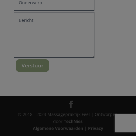
Verstuur
© 2018 - 2023 Massagepraktijk Feel | Ontworpen
door
TechNies
Algemene Voorwaarden
|
Privacy