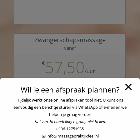
Zwangerschapsmassage
vanaf
57,50
€
/
uur
Wil je een afspraak plannen?
De groei van je baby is een prachtig
Tijdelijk werkt onze online afspraken tool niet. U kunt ons
proces, maar kan de nodige ongemakken
eenvoudig een berichtje sturen via WhatsApp of e-mail en we
met zich meebrengen. Een massage kan
helpen je graag verder!
eventuele klachten verlichten en
📞
I.v.m. behandelingen graag niet bellen.
stimuleert de bloedsomloop. Het wordt
✅ 06-12751935
veelal aangeraden door vroedvrouwen en
📧 info@massagepraktijkfeel.nl
verloskundigen. Tijdens de