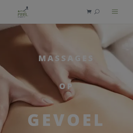
modal-check
MASSAGES
OP
GEVOEL