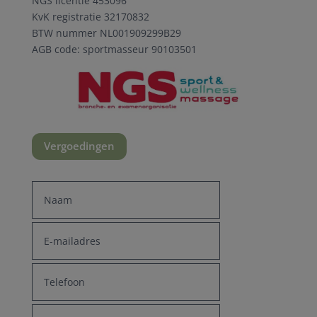
NGS licentie 453096
KvK registratie 32170832
BTW nummer
NL001909299B29
AGB code: sportmasseur 90103501
Vergoedingen