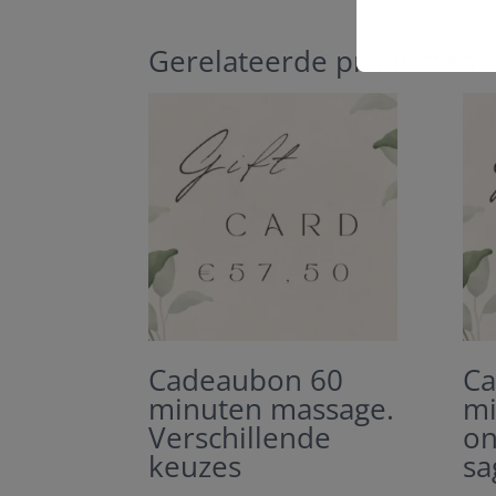
Gerelateerde producten
Cadeaubon 60
Ca
minuten massage.
mi
Verschillende
on
keuzes
sa