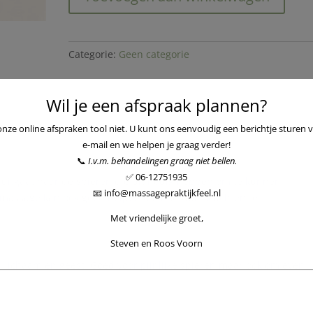
of
ontspanningsmassage
aantal
Categorie:
Geen categorie
Wil je een afspraak plannen?
 onze online afspraken tool niet. U kunt ons eenvoudig een berichtje sturen
e-mail en we helpen je graag verder!
📞
I.v.m. behandelingen graag niet bellen.
✅ 06-12751935
uitgaat naar de spieren die dit nodig hebben om te kunnen
📧 info@massagepraktijkfeel.nl
massage kan ook goed helpen om hoofdpijnklachten te
Met vriendelijke groet,
Steven en Roos Voorn
 lichaam en geest. Goed voor pijnlijke spieren maar ook om even