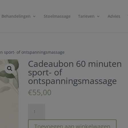
modal-check
Behandelingen
Stoelmassage
Tarieven
Advies
n sport- of ontspanningsmassage
Cadeaubon 60 minuten
sport- of
ontspanningsmassage
€
55,00
Cadeaubon
60
minuten
Toevoegen aan winkelwagen
sport-