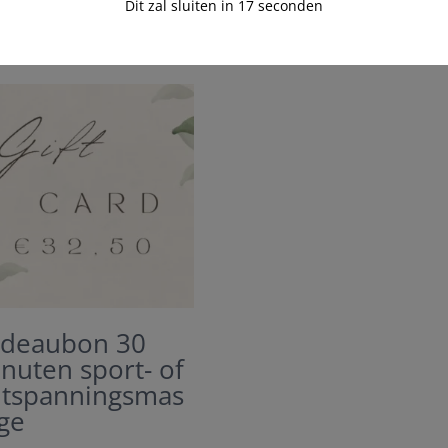
Dit zal sluiten in
17
seconden
deaubon 30
nuten sport- of
tspanningsmas
ge